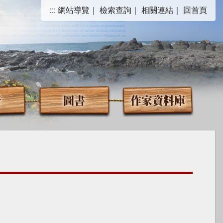
:::
網站導覽
｜
檢索查詢
｜
相關連結
｜
回首頁
音
圖書
作家資料庫