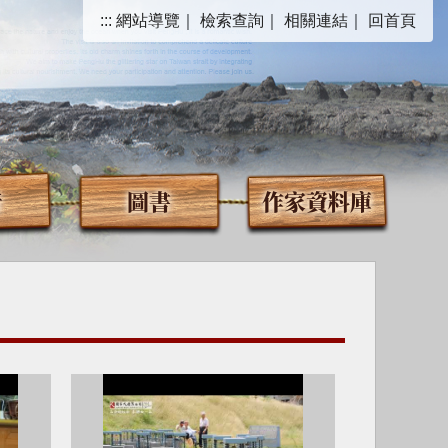
:::
網站導覽
｜
檢索查詢
｜
相關連結
｜
回首頁
音
圖書
作家資料庫