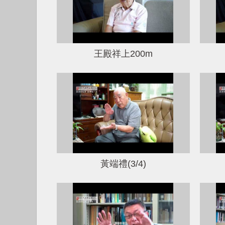
王殿祥上200m
黃端禮(3/4)