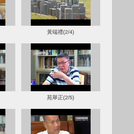
黃端禮(2/4)
苑舉正(2/5)