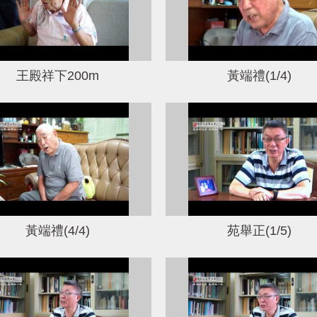
王殿祥下200m
黃端禮(1/4)
黃端禮(4/4)
苑舉正(1/5)