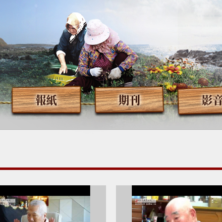
報紙
期刊
影