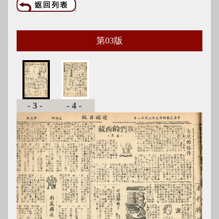
第
03
版
-3-
-4-