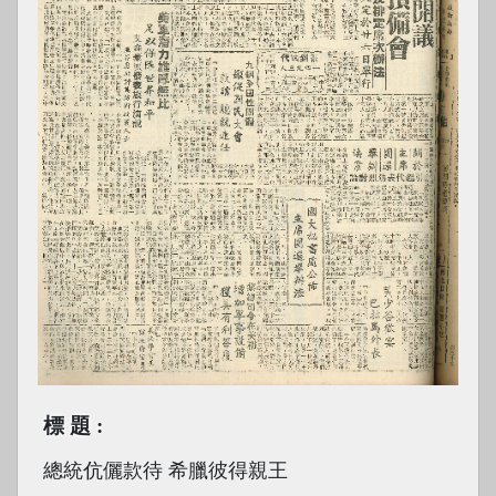
標題
總統伉儷款待 希臘彼得親王