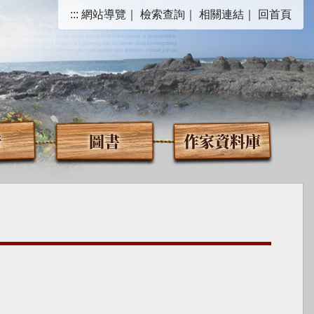
:::
網站導覽
｜
檢索查詢
｜
相關連結
｜
回首頁
音
圖書
作家資料庫