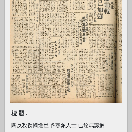
標題
闢反攻復國途徑 各黨派人士 已達成諒解