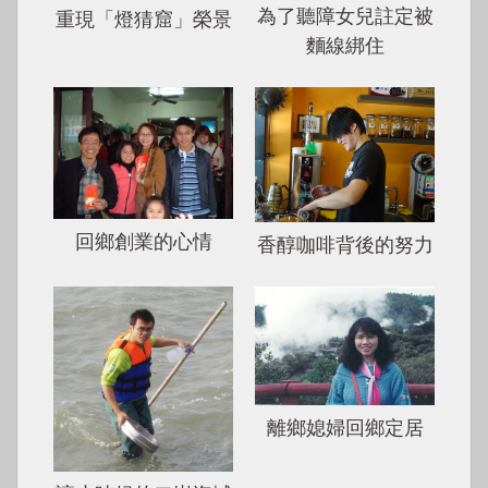
為了聽障女兒註定被
重現「燈猜窟」榮景
麵線綁住
回鄉創業的心情
香醇咖啡背後的努力
離鄉媳婦回鄉定居