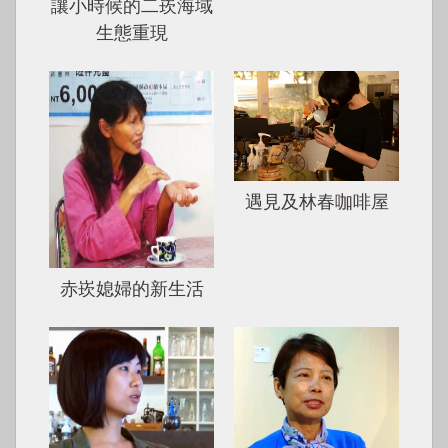
讓小時候的二崁海域
生態重現
遇見及林春咖啡屋
赤崁媳婦的新生活