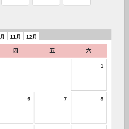
0月
11月
12月
四
五
六
1
6
7
8