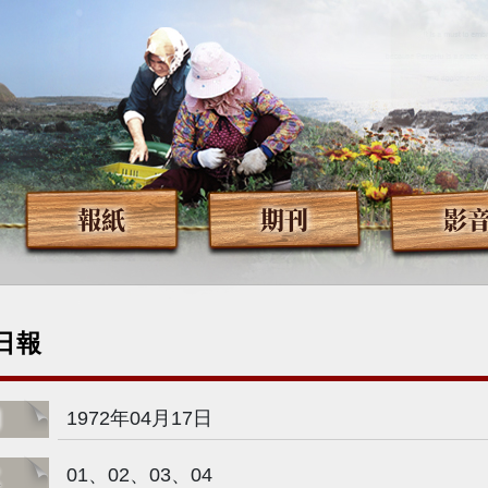
報紙
期刊
影
日報
期
1972年04月17日
次
01、02、03、04