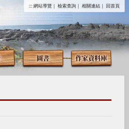
:::
網站導覽
｜
檢索查詢
｜
相關連結
｜
回首頁
音
圖書
作家資料庫