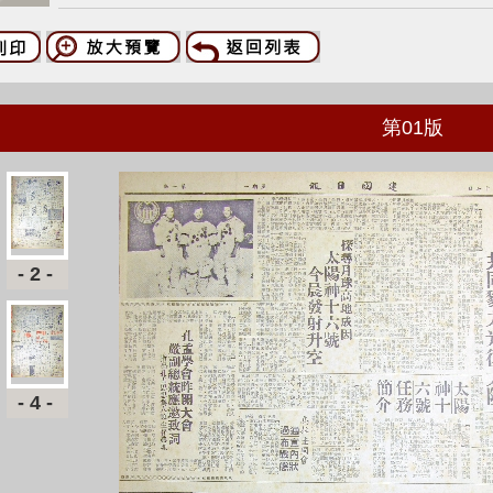
第
01
版
-2-
-4-