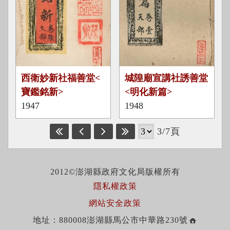
寶
明
西衛妙新社福善堂<
城隍廟宣講社誘善堂
鑑
化
寶鑑銘新>
<明化新篇>
銘
新
1947
1948
新
篇
3/7頁
2012©澎湖縣政府文化局版權所有
隱私權政策
網站安全政策
地址：880008澎湖縣馬公市中華路230號