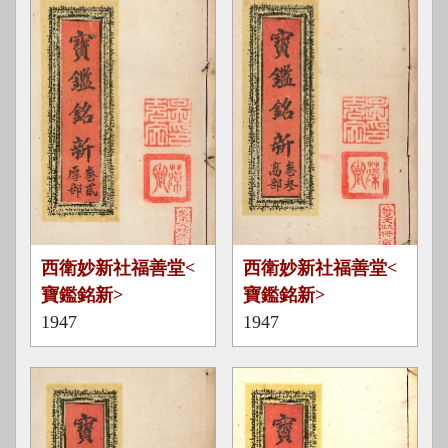
寶
寶
西衛妙新社福善堂<
西衛妙新社福善堂<
鑑
鑑
寶鑑銘新>
寶鑑銘新>
銘
銘
1947
1947
新
新