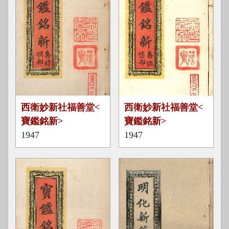
寶
寶
西衛妙新社福善堂<
西衛妙新社福善堂<
鑑
鑑
寶鑑銘新>
寶鑑銘新>
銘
銘
1947
1947
新
新