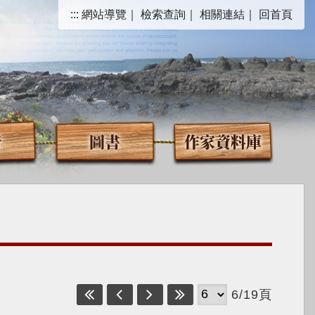
:::
網站導覽
｜
檢索查詢
｜
相關連結
｜
回首頁
音
圖書
作家資料庫
6/19頁