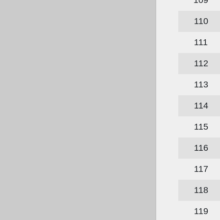
110
111
112
113
114
115
116
117
118
119