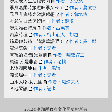
澎湖老人生活很安閑
作者︰太史慈
季風溫柔時旅遊旺季又來了
作者︰蕭敏慧
元旦升旗薛光勛說感想
作者︰詹地佑
玄武岩自然保留區
作者︰漣漪
澎湖雅石特展
作者︰呂萬貫
西瀛詩壇
作者︰梅山莊人、胡越
蹄塵鞭影錄—請說華語吧！
作者︰黛一郎
澎湖萬象
作者︰記者
電視論壇•螢光幕前
作者︰嘯聲館主
輿論版‧是非篇
作者︰老槍
老澎湖園地
作者︰馬謙
商業場中
作者︰記者
山水人物‧女兒國
作者︰蝴蝶夫人
各地零訊
作者︰記者
2012©澎湖縣政府文化局版權所有