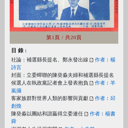
第1頁
/ 共20頁
目錄
社論：補選縣長提名、鄭永發出線
作者︰楊
詩言
封面：立委蟬聯的陳癸淼夫婦和補選縣長提名
候選人在執政黨記者會上發表抱負
作者︰羊
嵐攝
客家族群對世界人類的影響與貢獻
作者︰邱
創煥
陳癸淼以團結和諧贏得立委連任
作者︰楊書
舜