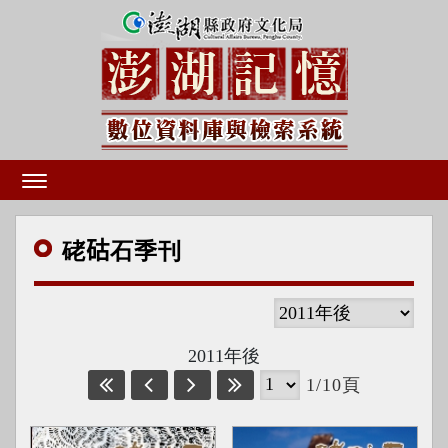
硓𥑮石季刊
2011年後
1/10頁