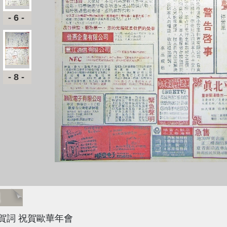
-6-
-8-
題
賀詞 祝賀歐華年會