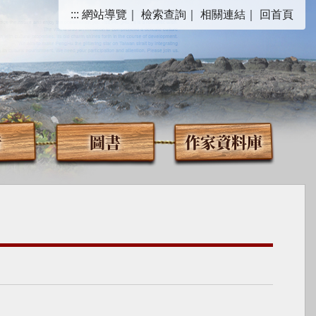
:::
網站導覽
｜
檢索查詢
｜
相關連結
｜
回首頁
音
圖書
作家資料庫