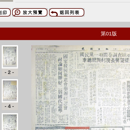
第
01
版
-2-
-4-