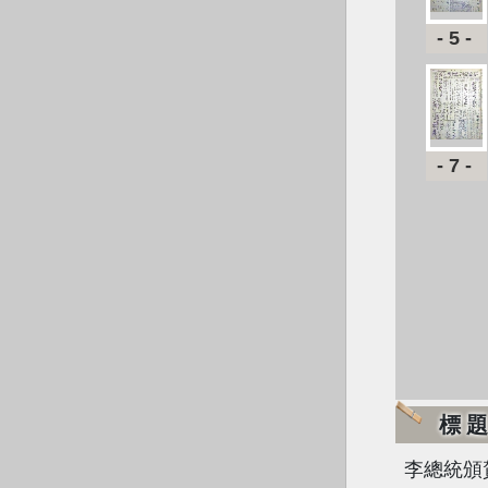
-5-
-7-
標
李總統頒