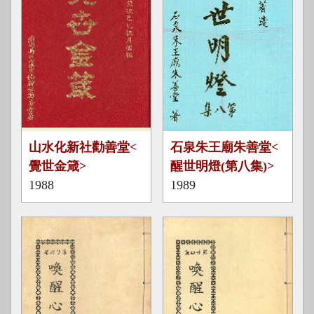
覺
醒
山水化新社勸善堂<
石泉朱王廟朱善堂<
世
世
覺世金箴>
醒世明燈(第八集)>
金
明
1988
1989
箴
燈
(
第
八
集
)