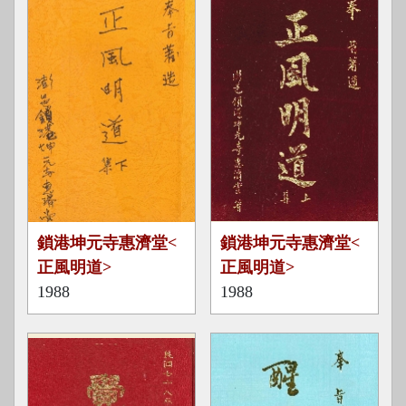
正
正
鎖港坤元寺惠濟堂<
鎖港坤元寺惠濟堂<
風
風
正風明道>
正風明道>
明
明
1988
1988
道
道