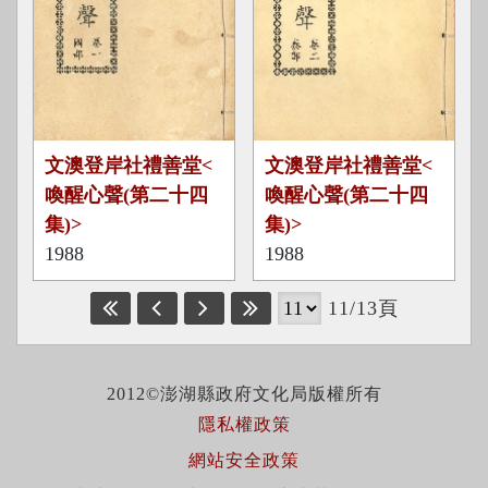
喚
喚
文澳登岸社禮善堂<
文澳登岸社禮善堂<
醒
醒
喚醒心聲(第二十四
喚醒心聲(第二十四
心
心
集)>
集)>
聲
聲
1988
1988
(
(
第
第
11/13頁
二
二
十
十
四
四
2012©澎湖縣政府文化局版權所有
集
集
隱私權政策
)
)
網站安全政策