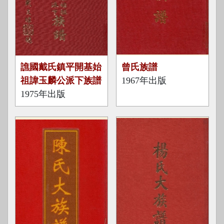
1
1
譙國戴氏鎮平開基始
曾氏族譜
9
9
祖諱玉麟公派下族譜
1967年出版
7
6
1975年出版
5
7
出
出
版
版