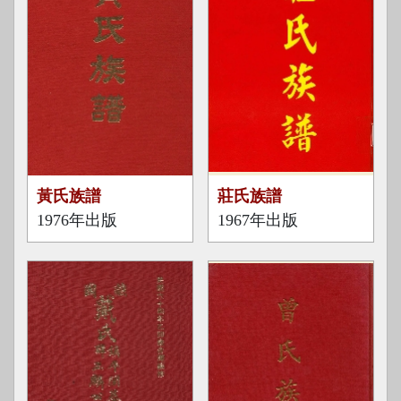
1
1
黃氏族譜
莊氏族譜
9
9
1976年出版
1967年出版
7
6
6
7
出
出
版
版