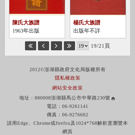
1
出
陳氏大族譜
楊氏大族譜
9
版
1963年出版
出版年不詳
6
3
19/21頁
出
版
2012©澎湖縣政府文化局版權所有
隱私權政策
網站安全政策
地址：880008澎湖縣馬公市中華路230號
電話：06-9261141
傳真：06-9276602
請用Edge、Chrome或firefox及1024*768解析度瀏覽本
網頁