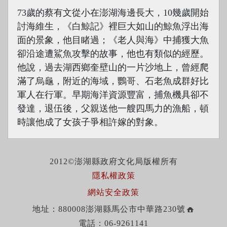
73歲的蔡有文從小在澎湖海邊長大，10幾歲開始
討海維生，《白鯨記》裡巨大如山的鯨魚浮出海
面的景象，他目睹過；《老人與海》中捕獲大魚
卻沿途遭鯊魚攻擊的故事，他也有類似的經歷。
他說，過去湖西鄉奎壁山的一片沙地上，曾經爬
滿了烏龜，附近的海域，鸚哥、石老魚成群好比
軍人在行軍。早期海洋資源豐富，捕魚機具卻不
發達，退伍後，父親送他一艘四馬力的漁船，頓
時讓他成了女孩子爭相許嫁的對象。
2012©澎湖縣政府文化局版權所有
隱私權政策
網站安全政策
地址：880008澎湖縣馬公市中華路230號
電話：06-9261141