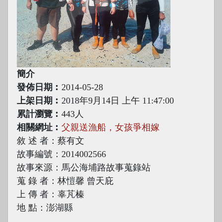
簡介
發佈日期︰
2014-05-28
上架日期︰
2018年9月14日 上午 11:47:00
累計瀏覽︰
443人
相關網址︰
父親送漁船，女孩爭相嫁
敘 述 者：蔡有文
故事編號：2014002566
故事來源：馬公海埔路故事蒐錄站
蒐 錄 者：林愷馨 曾天庇
上 傳 者：辜芃榛
地 點：澎湖縣