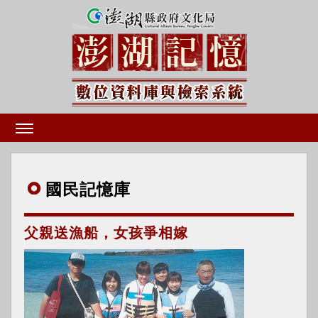
國民
記憶庫
父親送漁船，女孩爭相嫁