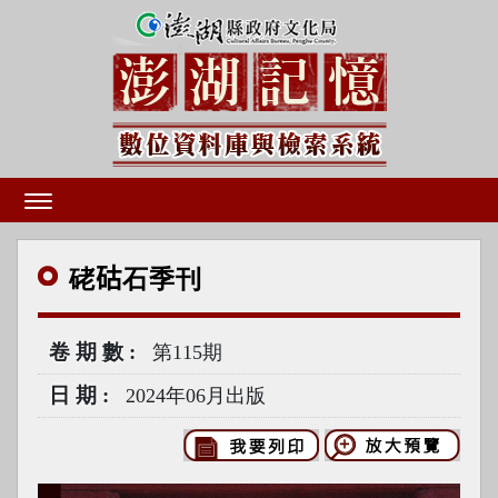
硓𥑮石季刊
卷期數
第115期
日期
2024年06月出版