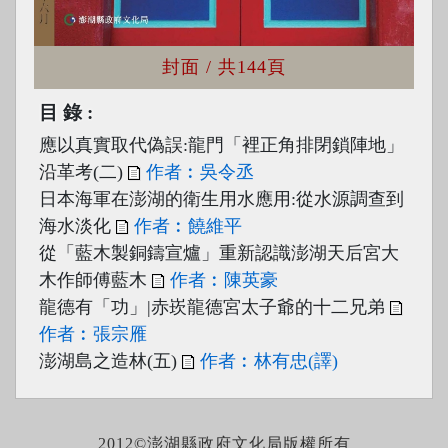
封面
/ 共144頁
目錄
應以真實取代偽誤:龍門「裡正角排閉鎖陣地」
沿革考(二)
作者︰吳令丞
日本海軍在澎湖的衛生用水應用:從水源調查到
海水淡化
作者︰饒維平
從「藍木製銅鑄宣爐」重新認識澎湖天后宮大
木作師傅藍木
作者︰陳英豪
龍德有「功」|赤崁龍德宮太子爺的十二兄弟
作者︰張宗雁
澎湖島之造林(五)
作者︰林有忠(譯)
2012©澎湖縣政府文化局版權所有