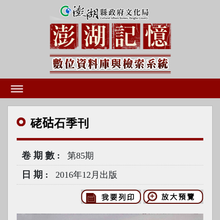
硓𥑮石季刊
卷期數
第85期
日期
2016年12月出版