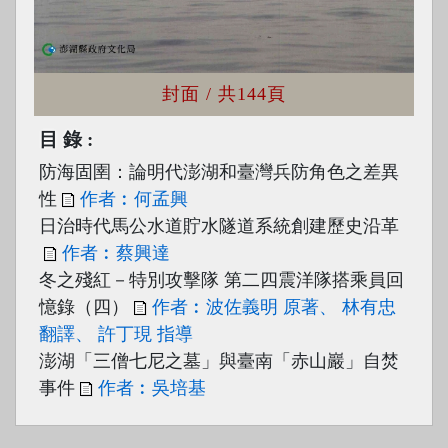
封面
/ 共144頁
目錄
防海固圉：論明代澎湖和臺灣兵防角色之差異
性
作者︰何孟興
日治時代馬公水道貯水隧道系統創建歷史沿革
作者︰蔡興達
冬之殘紅－特別攻擊隊 第二四震洋隊搭乘員回
憶錄（四）
作者︰波佐義明 原著、 林有忠
翻譯、 許丁現 指導
澎湖「三僧七尼之墓」與臺南「赤山巖」自焚
事件
作者︰吳培基