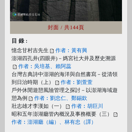
封面
/ 共144頁
目錄
憶念甘村吉先生
作者︰黃有興
澎湖四孔井(四眼井)－媽宮社大井及歷史溯源
作者︰吳培基、賴阿蕊
台灣古典詩中澎湖的海洋與自然書寫－從清領
到日治時期（上）
作者︰劉萱萱
戶外休閒遊憩風險管理之探討－以澎湖海域遊
憩為例
作者︰劉忠仁、鄭錫欽
壯志雄才李漢如（一）
作者︰胡巨川
昭和五年澎湖廳管內概況及事務概要（三）
作者︰澎湖廳（編）、林有忠（譯）