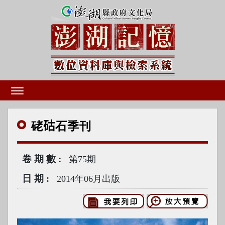
硓𥑮石季刊
卷期數
第75期
日期
2014年06月出版