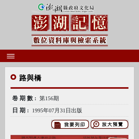
路與
橋
卷期數
第156期
日期
1995年07月31日出版