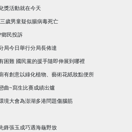
兌獎活動就在今天
!三歲男童疑似腸病毒死亡
?鄉民投訴
分局今日舉行分局長佈達
有困難 國民黨的援手隨即伸展到哪裡
廁有創意以綠化植物、藝術花紙妝點便所
戀曲~寫生比賽成績出爐
環境大會為澎湖多港問題傷腦筋
先鋒張玉成巧遇海龜野放