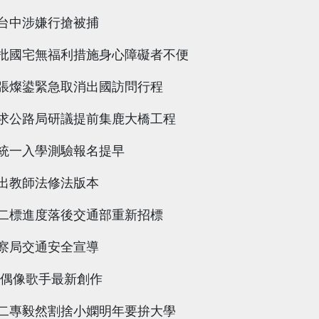
台中涉嫌行搶被捕
批國宅無福利措施身心障礙者不便
張燦鍙緊急取消出國訪問行程
求公路局研議提前集鹿大橋工程
統一入學測驗報名提早
出教師法修法版本
二標進度落後交通部重新招標
察局交通安全宣導
 偶像歌手最新創作
二專毅然割捨小嫻明年要拚大學