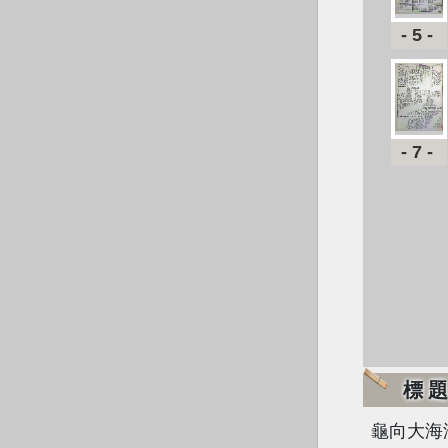
-5-
-7-
標
龜向大海