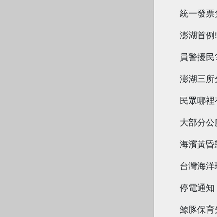
統一發票
澎湖首例
員警擾民
澎湖三所
民眾哪裡
大部分公
海濱黃昏
台灣海洋
停電通知
鯨豚保育