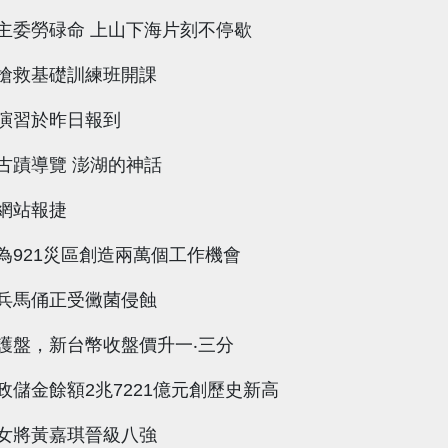
主委勞碌命 上山下海片刻不停歇
搶救基礎訓練班開課
演習於昨日報到
古蹟導覽 澎湖的神話
網站報捷
為921災區創造兩萬個工作機會
兵馬俑正受黴菌侵蝕
護盤，新台幣收盤價升一‧三分
政儲金餘額2兆7221億元創歷史新高
女將黃嘉琪晉級八強