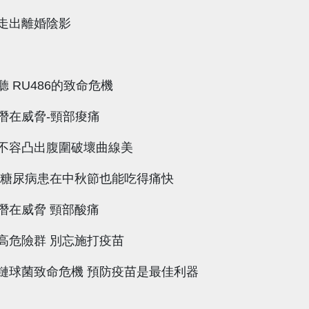
走出離婚陰影
 RU486的致命危機
潛在威脅-頸部痠痛
不容凸出腹圍破壞曲線美
 糖尿病患在中秋節也能吃得痛快
潛在威脅 頸部酸痛
高危險群 別忘施打疫苗
鏈球菌致命危機 預防疫苗是最佳利器