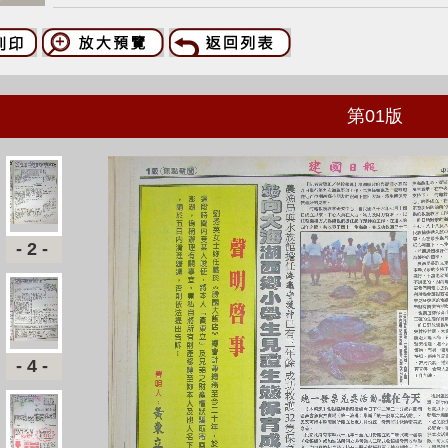
第
01
版
-2-
-4-