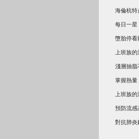
海倫杭特
每日一星
墮胎停看聽
上班族的
淺層抽脂
掌握熱量
上班族的
預防流感
對抗肺炎