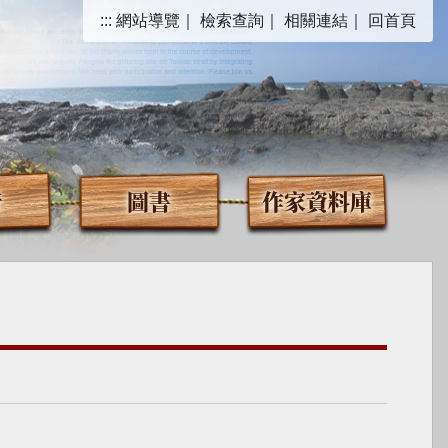
:::
網站導覽
｜
檢索查詢
｜
相關連結
｜
回首頁
音
圖書
作家資料庫