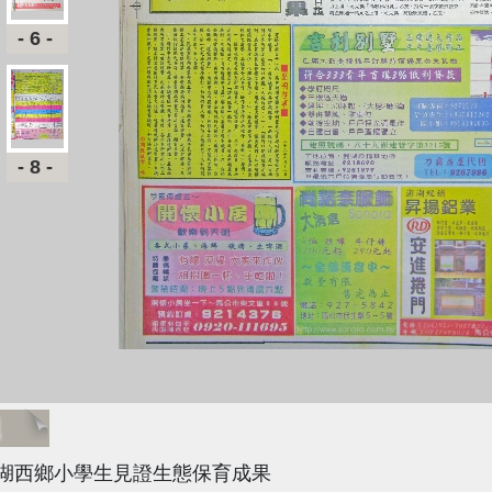
-6-
-8-
題
湖西鄉小學生見證生態保育成果