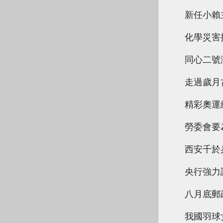
新任小賴
化學災害
同心二號
走過歲月
精彩奧運
勞委會要
西安千於
央行強力
八月底郵
我國羽球