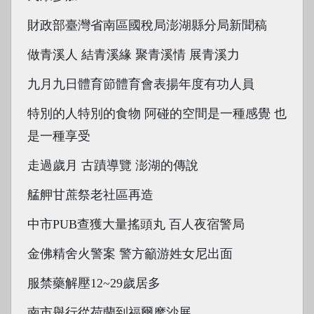
財政部臺灣省南區國稅局澎湖縣分局新聞稿
做青溪人 結青溪緣 聚青溪情 展青溪力
九月九日體育節體育會表揚年度有功人員
特別的人特別的食物 阿碰的空間是一種感覺 也
是一種享受
走過歲月 古蹟導覽 澎湖的傳說
艋舺甘蔗祭老社區再造
中市PUB查獲大量搖頭丸 百人夜宿警局
金佛精舍火警案 警方籲游姓女尼出面
服禁藥解壓12~29歲居多
南市舉行從荷蘭到福爾摩沙展