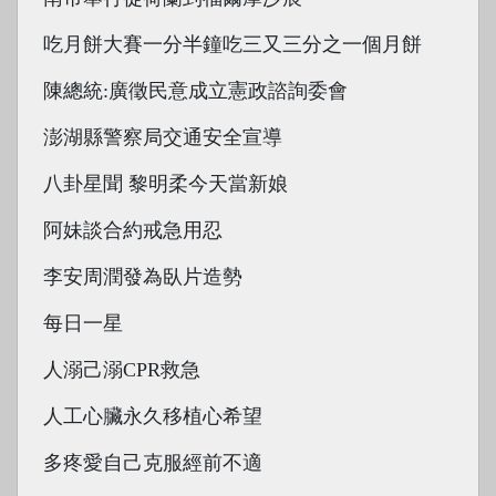
吃月餅大賽一分半鐘吃三又三分之一個月餅
陳總統:廣徵民意成立憲政諮詢委會
澎湖縣警察局交通安全宣導
八卦星聞 黎明柔今天當新娘
阿妹談合約戒急用忍
李安周潤發為臥片造勢
每日一星
人溺己溺CPR救急
人工心臟永久移植心希望
多疼愛自己克服經前不適