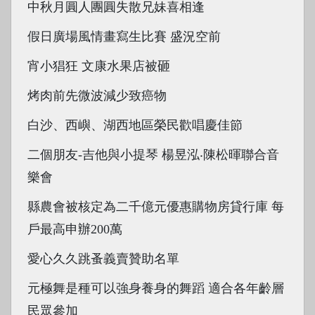
中秋月圓人團圓失散兄妹喜相逢
假日廣場風情畫寫生比賽 盛況空前
宵小猖狂 文康水果店被砸
烤肉前先微波減少致癌物
白沙、西嶼、湖西地區榮民歡唱慶佳節
二個朋友-吉他與小提琴 楊昱泓‧陳松暉聯合音
樂會
縣農會被核定為二千億元優惠購物房貸行庫 每
戶最高申辦200萬
愛心久久跳蚤義賣贊助名單
元極舞是種可以強身養身的舞蹈 適合各年齡層
民眾參加