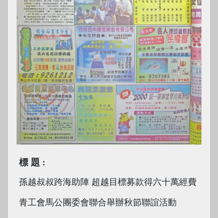
標題
孫越叔叔跨海助陣 超越目標募款得六十萬經費
青工會馬公團委會聯合舉辦秋節聯誼活動