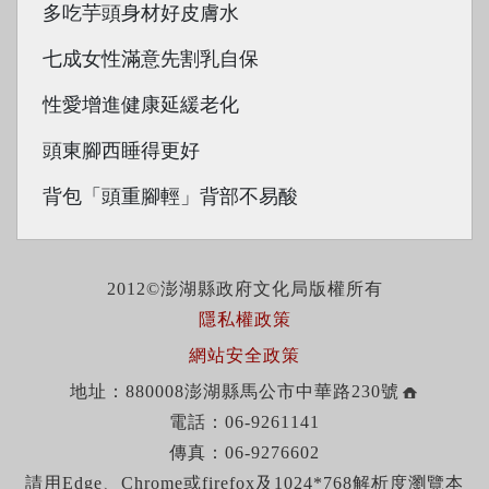
多吃芋頭身材好皮膚水
七成女性滿意先割乳自保
性愛增進健康延緩老化
頭東腳西睡得更好
背包「頭重腳輕」背部不易酸
2012©澎湖縣政府文化局版權所有
隱私權政策
網站安全政策
地址：880008澎湖縣馬公市中華路230號
電話：06-9261141
傳真：06-9276602
請用Edge、Chrome或firefox及1024*768解析度瀏覽本