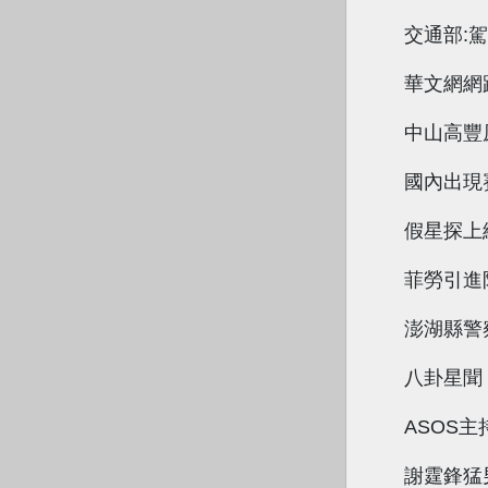
交通部:
華文網網
中山高豐
國內出現
假星探上
菲勞引進
澎湖縣警
八卦星聞
ASOS
謝霆鋒猛