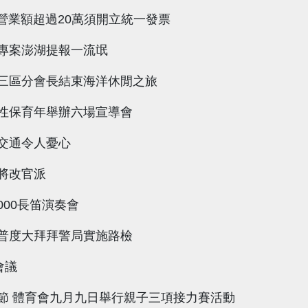
月營業額超過20萬須開立統一發票
專案澎湖提報一流氓
三區分會長結束海洋休閒之旅
性保育年舉辦六場宣導會
交通令人憂心
將改官派
000長笛演奏會
普度大拜拜警局實施路檢
會議
節 體育會九月九日舉行親子三項接力賽活動