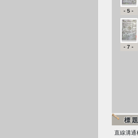
-5-
-7-
標
直線溝通