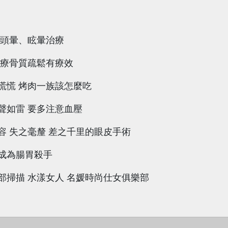
談頭暈、眩暈治療
治療骨質疏鬆有療效
慌慌 烤肉一族該怎麼吃
聲如雷 要多注意血壓
容 失之毫釐 差之千里的眼皮手術
成為腸胃殺手
部掃描 水漾女人 名媛時尚仕女俱樂部