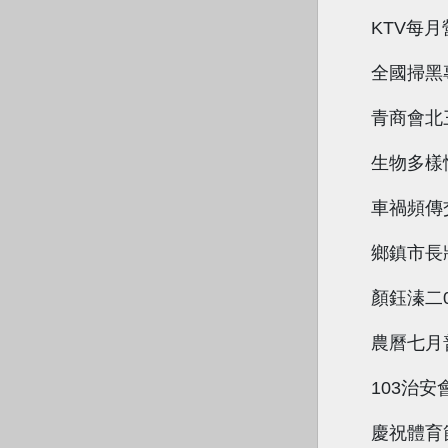
KTV每
全國掃黑
青商會北
生物多樣
車禍頻傳
鄉鎮市長
顏鈺溱二
農曆七月
103治安
慶祝體育