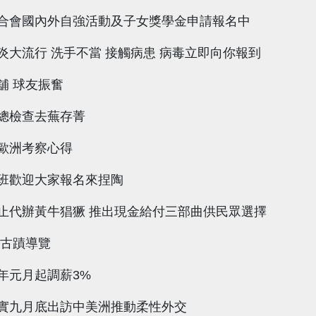
合會國內外自強活動及子女獎學金申請報名中
炎大流行 洗手不當 接觸病患 病毒立即向你報到
舖 球友振奮
總檢查去蕪存菁
歐洲考察心得
班歡迎大家報名來捏陶
止代辦黃牛猖獗 推出現金給付三部曲供民眾選擇
 古蹟導覽
年元月起調薪3%
實九月底出訪中美洲推動柔性外交