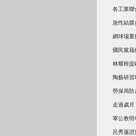
各工業聯
急性結膜
網球場重
國民黨藉
林耀根提
陶藝研習
勞保局防
走過歲月
軍公教明
呂秀蓮證