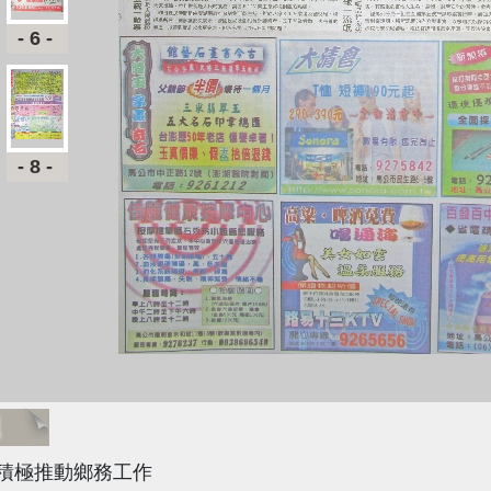
-6-
-8-
題
積極推動鄉務工作