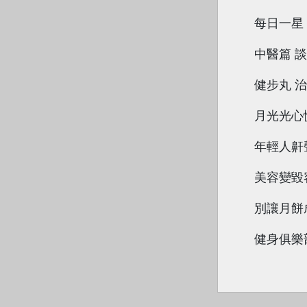
每日一星
中醫篇 
健步丸 
月光光心
年輕人鼾
美容變毀
別讓月餅
健身俱樂