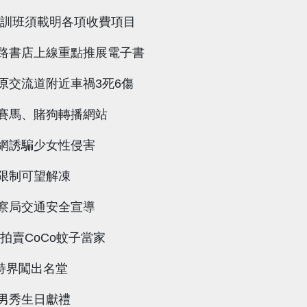
駕訓班須載明各項收費項目
路書店上線重點推展電子書
原交流道附近車禍3死6傷
賽馬、賭狗轉播網站
網誘騙少女性侵害
限制可望解凍
察局交通安全宣導
 拍賣CoCo蚊子當家
主持界闖出名堂
男秀生日獻禮