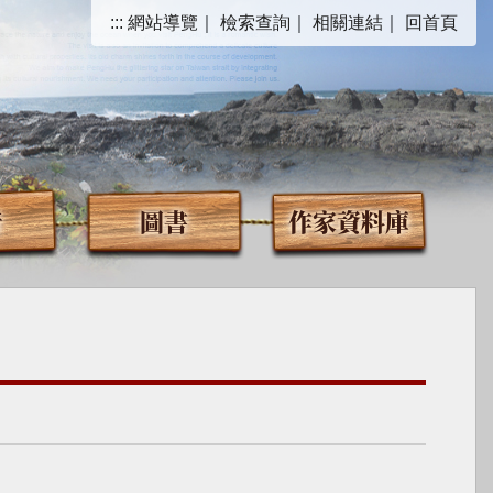
:::
網站導覽
｜
檢索查詢
｜
相關連結
｜
回首頁
音
圖書
作家資料庫