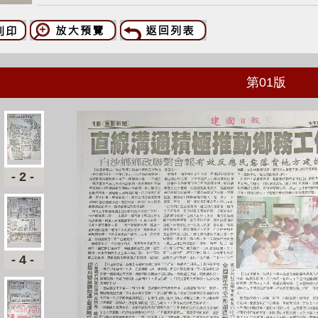
第
01
版
-2-
-4-