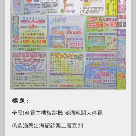
標題
全黑!台電主機板跳機 澎湖晚間大停電
偽造漁民出海記錄案二審宣判