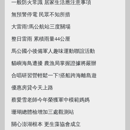
一般防火常識 居家生活應注意事項
無預警停電 民眾不知所措
大雷雨!馬公航站三度關場
整日雷雨 累積雨量44公厘
馬公國小後備軍人趣味運動聯誼活動
貓嶼海鳥遭擾 農漁局掌握證據將嚴辦
合唱研習營輕鬆一下!搭船跨海離島遊
優惠房貸今天上路
蔡愛雪老師今年榮獲軍中模範媽媽
珊瑚總體檢增加三處觀測站
關心澎湖根本 更生藻協會成立