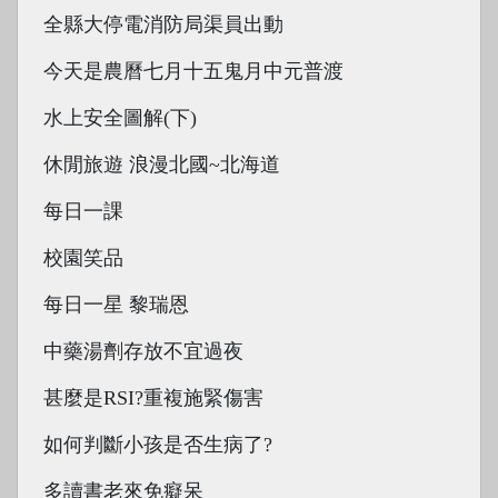
全縣大停電消防局渠員出動
今天是農曆七月十五鬼月中元普渡
水上安全圖解(下)
休閒旅遊 浪漫北國~北海道
每日一課
校園笑品
每日一星 黎瑞恩
中藥湯劑存放不宜過夜
甚麼是RSI?重複施緊傷害
如何判斷小孩是否生病了?
多讀書老來免癡呆