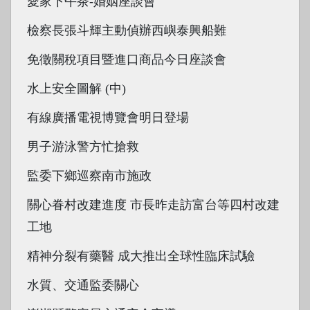
愛家下午茶-婚姻座談會
檢察長張斗輝主動偵辦西嶼泰興船難
免徵關稅項目暨進口商品今日座談會
水上安全圖解 (中)
有線廣播電視博覽會明日登場
男子游泳警方忙搶救
監委下鄉巡察南市施政
關心眷村改建進度 市長昨走訪富台等四村改建
工地
精神分裂有藥醫 成大推出全球性臨床試驗
水質、交通監委關心