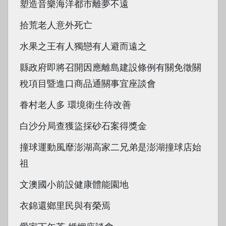
塑造音樂海洋都市離夢不遠
拾荒老人意外死亡
水果之王有人獨戀有人避而遠之
縣政府即將召開因應離島建設條例有關免徵關
稅項目暨進口商品通關事宜座談會
眷村老人多 環境衛生待改善
白沙分局查獲盜採砂石案得獎金
撞球運動風靡澎湖高家二兄弟是澎湖撞球店始
祖
文澳國小前設健康體能園地
衣錦還鄉里民與有榮焉