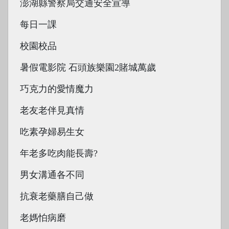
澎湖縣警察局交通安全宣導
每日一課
校園校品
暑假電影院 石頭族樂園2賭城萬歲
巧克力的愛情魔力
老友老伴見真情
吃素孕婦易生女
年老多吃肉能長壽?
男女溝通各不同
抗衰老藥膳自己做
老媽怕病磨