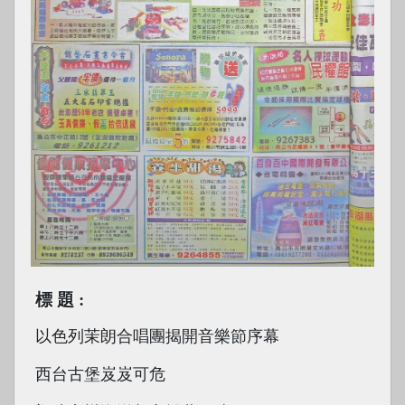
標題
以色列茉朗合唱團揭開音樂節序幕
西台古堡岌岌可危