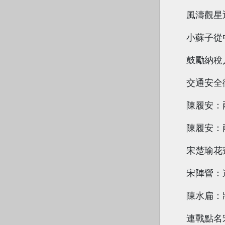
風濤觀星
小蘇子從
鼓勵納稅
交通安全
陳履安：
陳履安：
宋楚瑜花
宋陣營：
陳水扁：
連戰點名