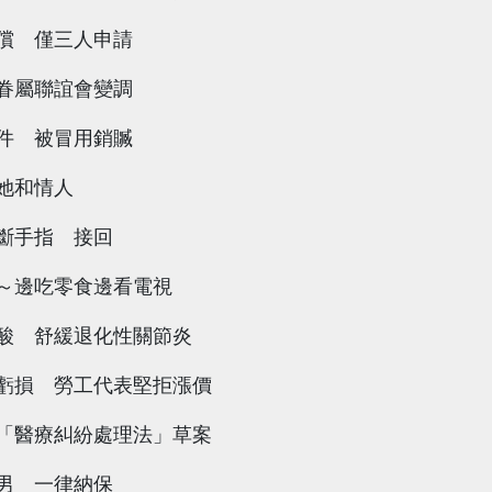
償 僅三人申請
眷屬聯誼會變調
件 被冒用銷贓
她和情人
斷手指 接回
～邊吃零食邊看電視
酸 舒緩退化性關節炎
虧損 勞工代表堅拒漲價
「醫療糾紛處理法」草案
男 一律納保