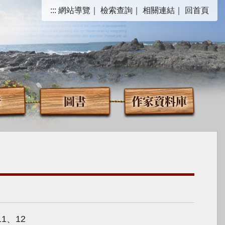
:::
網站導覽
｜
檢索查詢
｜
相關連結
｜
回首頁
音
圖書
作家資料庫
11、12