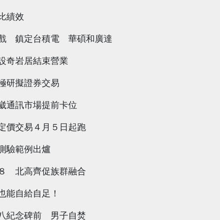
比績效
戲 鎮定台積電 華碩和廣達
設奇岩居結束營業
極研擬證券交易
崴通訊市場提前卡位
定價交易４月５日起跑
測驗範例出爐
８ 北高齊促族群融合
也能自給自足！
八紀念碑前 男子自焚