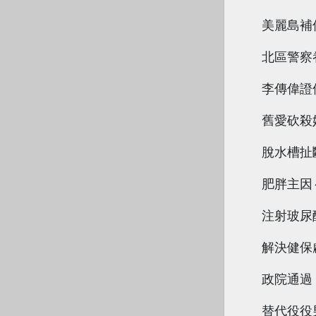
美麗島補
北區警察
李傳偉證
舊愛砍殺
脫水槽扯
肥胖主因
注射玻尿
解決健保
政院通過
替代役役