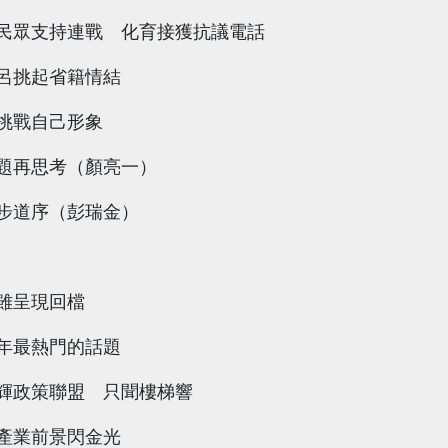
民眾支持連戰 化育接獲抗議電話
呂挑起省籍情結
挑戰自己形象
題再思考（顏亮一）
步道序（彭瑞金）
雖呈現回檔
年最熱門的話題
輝政策聯盟 只聞樓梯響
產業前景閃金光