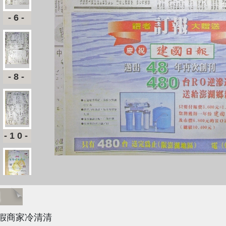
-6-
-8-
-10-
-12-
題
假商家冷清清