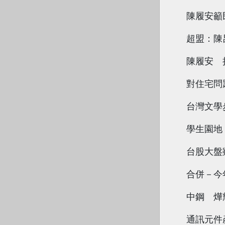
陳履安籲
超盟：陳
陳履安 
對住宅問
台灣文學
學生園地
台股大盤
合併－今
中鋼 燁
通訊元件