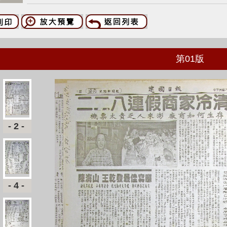
第
01
版
-2-
-4-