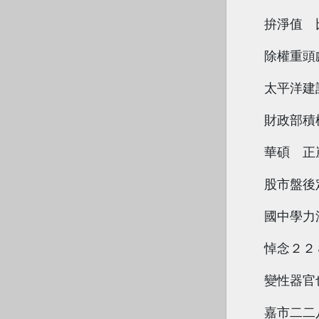
拚淨值 
除權重頭
太平洋建
財政部積
華碩 正
股市盤後
國中學力
悼念２２
變性器官
嘉市二二