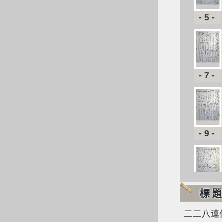
-5-
-7-
-9-
-11-
標
二二八連