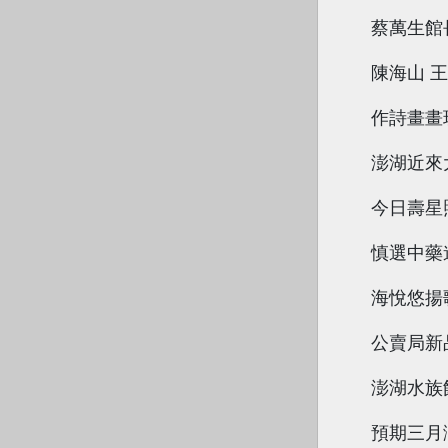
蔡萬生館
陳海山 
作詩畫畫
澎湖近來
今日壽星
慎選中藥
海悅悠揚
公賣局新
澎湖水族
預期三月