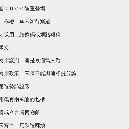
迎２０００隆重登場
中作梗 李宋漸行漸遠
人採用二維條碼或網路報稅
徵文
兩岸談判 連是最適當人選
兩岸政策 宋陳不能與連相提並論
蓮造勢訪證嚴
連戰有兩國論的包袱
將成立台灣博物館
宋賣台 扁製造麻煩