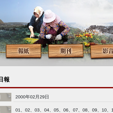
報紙
期刊
影
日報
期
2000年02月29日
次
01、02、03、04、05、06、07、08、09、10、