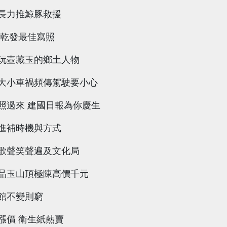
長力推鯨豚救援
王乾發最佳寫照
玩壺藏玉的鄉土人物
大小車禍頻傳駕駛要小心
照過來 建國日報為你慶生
進補時機與方式
歌聲笑聲遍及文化局
品玉山頂極陳高價千元
館不變則窮
漲價 衛生紙熱賣