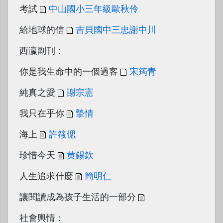
考試
中山國小三年級歐秋伶
給地球的信
吉貝國中三忠謝中川
西瀛副刊：
你是我生命中的一個過客
宋筠青
純真之愛
謝宗憲
我只在乎你
摯情
海上
許筱偲
珍惜今天
黄錫欽
人生追求什麼
簡明仁
讓閱讀成為孩子生活的一部分
社會輿情：