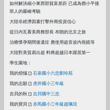
如何解決縮小東西部貧富差距 已成為鄧小平接
班人的嚴峻考驗
大陸非經濟因素打擊外商投資信心
從日内瓦看美商務部長 布朗的北京之旅
治療懷孕期間後遺症 應使用超音波内視鏡等
大陸對美貿易出超 料將超越日本躍居第一
學生園地：
我的煩惱
石泉國小六忠劉玲苑
我的志願
虎井國小三年級
吉貝的秋
吉貝國中三忠
我的寶貝
赤馬國小三年級趙珮瑄