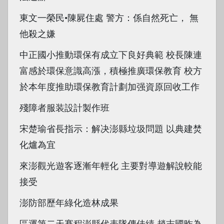
東文一榮民•陳屍住處 警方：係自然死亡， 無
他殺之嫌
中正國小推動環保有成立下良好典範 校長陳連
富感於環保意識高漲，積極推廣環保教育 校方
於本年度推助環保教育計劃加强資原回收工作
殘障者服装設計製作班
宋楚瑜省長指示：解决澎縣垃圾問題 以典建焚
化爐為宜
來澎觀光遊客逐漸年輕化 主要對導遊解說較能
接受
澎防部歷年綠化造林成果
區運第二天賽程澎縣代表隊傳佳績 趙志國昨為