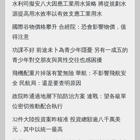
水利司擬安八大因應工業用水策略 將從規劃水
源提高用水效率以有效支應工業用水
國際谷物價格攀升 合經院：恐會影響物價，值
得注意
功課不好 前途未卜為青少年隱憂 另有一成五的
青少年對交朋友與異性交往也感困擾
飛機配重片掉落有驚無險 華航：不影響飛航安
全 民航局：還是要查明原因
政院昨通過地層下陷防治方案 連戰：望各級單
位密切推動配合執行
32件大陸投資案昨核准 投資總額逾八千萬美
元．其中以統一最高