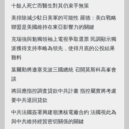
十餘人死亡而醫生對其仍束手無策
美排除減少駐日美軍的可能性 羅德：美白戰略
聯盟是美國維持在東亞影響力的關鍵
克瑞強與魁獨領袖上電視爭取選票 民調顯示獨
派獲得支持率略為領先，使得月底的公投結果
難料
葉爾勤將邀塞克波三國總統 召開莫斯科高峯會
談
將回應指控調査貸款中共計畫 指控屬實將考慮
要中共退回貸款
中共法國簽署興建嶺澳核電廠合約 法國視此為
與中共維持經貿密切關係的關鍵