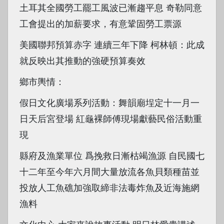
土耳其全國勞工罷工風波已漸趨平息 奇勒同意
工會提出的加薪要求，有意鞏固勞工票源
美國聯邦預算赤字 連續三年下降 柯林頓：此成
就反映出其推動的強硬預算奏效
鄉市輿情：
假日文化廣場系列活動：舞韻廟埕定十一月一
日天后宮登場 紅龜裸師傅現場獻藝民俗活動重
現
縣府及漁業單位 爲挽救日漸枯竭漁源 自民國七
十二年至今年六月間大量放流各魚貝類種苗並
投放人工魚礁加強取締非法毒炸魚及近海施網
漁料