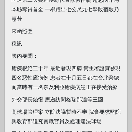
本縣奪得首金 一舉躍出七公尺九七擊敗宿敵乃
慧芳
來函照登
稅訊
國內要聞：
瘧疾根絕三十年 最近發現四病 衛生署證實發現
四名惡性瘧病例 患者在十月五日都在台北榮總
而當時有一名奈及利亞瘧疾病患正在接受治療
外交部長錢復 應邀訪問格瑞那達等三國
高球場管理案 立院決議暫時不審 院會要求監院
與教育部追究賣職官員及處理違法球場