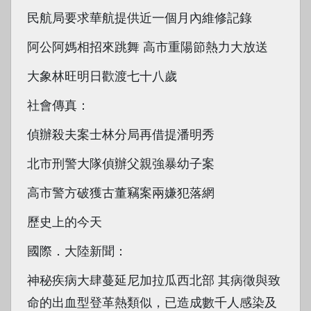
民航局要求華航提供近一個月內維修記錄
阿公阿媽相招來跳舞 高市重陽節熱力大放送
大象林旺明日歡渡七十八歲
社會傳真：
偵辦殺夫案士林分局再借提潘明秀
北市刑警大隊偵辦父親強暴幼子案
高市警方破獲古董竊案兩嫌犯落網
歷史上的今天
國際．大陸新聞：
神秘疾病大肆蔓延尼加拉瓜西北部 其病徵與致
命的出血型登革熱類似，已造成數千人感染及