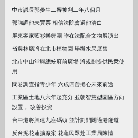
中市議長郭晏生二審被判二年八個月
郭強調他未買票 相信法院會還他清白
屏東客家藍衫樂舞團 昨在法配合文物展演出
省農林廳將在北市植物園 舉辦水果展售
北市中山堂與總統府前廣場 將規劃提供民衆使
用
問卷調查指青少年 六成四曾擔心未來前途
工業區土地八六年起充分 並朝智慧型園區方向
設置， 改善投資
台中港將興建九座碼頭 並計劃開闢過港隧道
反台泥花蓮擴廠案 花蓮民眾赴工業局陳情