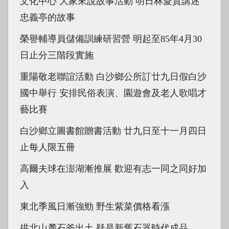
文化中心 大家來說故事活動 明日林愛貴講述
忠義亭的故事
榮譽輔導員儲備訓練研習營 明起至85年4月30
日止分三階段實施
重陽敬老聯誼活動 白沙鄉公所訂廿九日假白沙
國中舉行 安排民俗表演、園遊會及老人歌唱才
藝比賽
白沙鄉立圖書館贈書活動 廿九日至十一月四日
止每人限五冊
高爾夫球在澎湖漸推展 歡迎有志一同之同好加
入
東北季風日漸強勁 野生紫菜價格看漲
拱北山麓石斧出土 疑是新舊石器時代成品