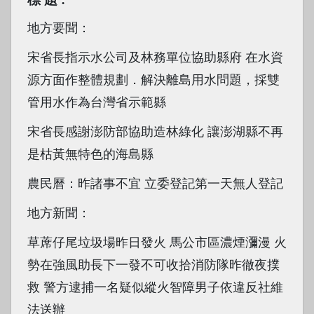
地方要聞：
宋省長指示水公司及林務單位協助縣府 在水資
源方面作整體規劃．解決離島用水問題，採雙
管用水作為台灣省示範縣
宋省長感謝澎防部協助造林綠化 讓澎湖縣不再
是枯黃無特色的海島縣
農民曆：昨諸事不宜 立委登記第一天無人登記
地方新聞：
草蓆仔尾垃圾場昨日發火 馬公市區濃煙瀰漫 火
勢在強風助長下一發不可收拾消防隊昨徹夜撲
救 警方逮捕一名疑似縱火智障男子依違反社維
法送辦