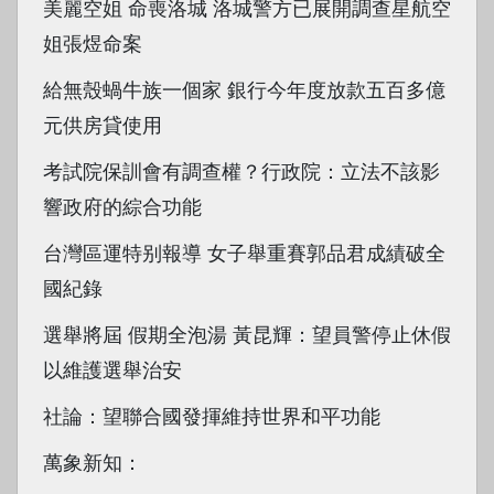
美麗空姐 命喪洛城 洛城警方已展開調查星航空
姐張煜命案
給無殼蝸牛族一個家 銀行今年度放款五百多億
元供房貸使用
考試院保訓會有調查權？行政院：立法不該影
響政府的綜合功能
台灣區運特别報導 女子舉重賽郭品君成績破全
國紀錄
選舉將屆 假期全泡湯 黃昆輝：望員警停止休假
以維護選舉治安
社論：望聯合國發揮維持世界和平功能
萬象新知：