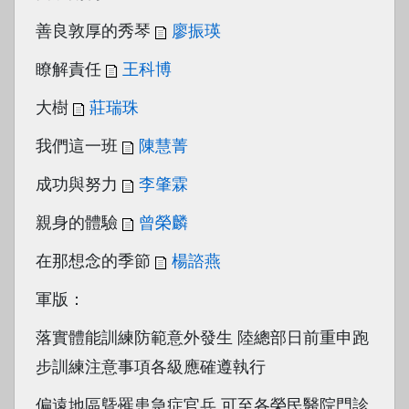
善良敦厚的秀琴
廖振瑛
瞭解責任
王科博
大樹
莊瑞珠
我們這一班
陳慧菁
成功與努力
李肇霖
親身的體驗
曾榮麟
在那想念的季節
楊諮燕
軍版：
落實體能訓練防範意外發生 陸總部日前重申跑
步訓練注意事項各級應確遵執行
偏遠地區曁罹患急症官兵 可至各榮民醫院門診