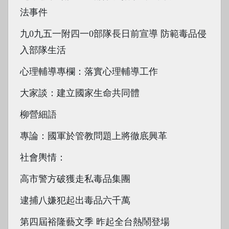
法事件
九0九五一附四一0部隊長日前宣導 防範毒品侵
入部隊生活
心理輔導專欄：落實心理輔導工作
大家談：建立國家生命共同體
柳營細語
專論：國軍於管教問題上將徹底興革
社會輿情：
高市警方破獲走私毒品集團
逮捕八嫌犯起出毒品六千萬
第四屆裕隆藝文季 昨起全台熱鬧登場