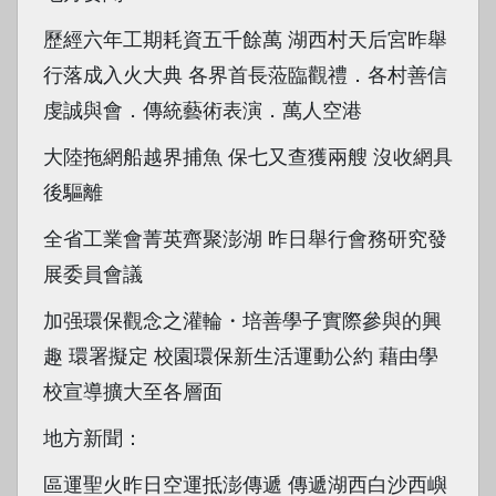
歷經六年工期耗資五千餘萬 湖西村天后宮昨舉
行落成入火大典 各界首長蒞臨觀禮．各村善信
虔誠與會．傳統藝術表演．萬人空港
大陸拖網船越界捕魚 保七又查獲兩艘 沒收網具
後驅離
全省工業會菁英齊聚澎湖 昨日舉行會務研究發
展委員會議
加强環保觀念之灌輪・培善學子實際參與的興
趣 環署擬定 校園環保新生活運動公約 藉由學
校宣導擴大至各層面
地方新聞：
區運聖火昨日空運抵澎傳遞 傳遞湖西白沙西嶼