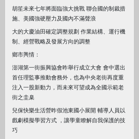
胡笙未來七年將面臨強大挑戰 聯合國的制裁措
施、美國強硬壓力及國內不滿聲浪
大的大慶油田確定調整規劃 作業結構、運行機
制、經營戰略及發展方向的調整
鄉市輿情：
澎湖第一街振興協會昨舉行成立大會 會中選出
首任理監事推動會務外，也為中央老街再度重
注入一股新動力，而未來可望成為全國示範老
街之圭臬
兒保快樂生活營昨假池東國小展開 輔導人員以
戲劇模擬學習方式 ，讓學童瞭解自我保護的技
巧