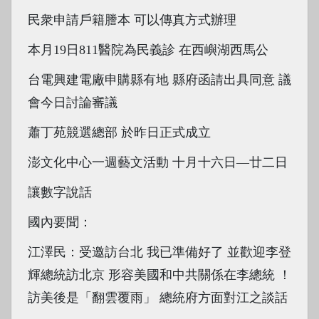
民衆申請戶籍謄本 可以傳真方式辦理
本月19日811醫院為民義診 在西嶼湖西馬公
台電興建電廠申購縣有地 縣府函請出具同意 議
會今日討論審議
蕭丁苑競選總部 於昨日正式成立
澎文化中心一週藝文活動 十月十六日―廿二日
讓數字說話
國內要聞：
江澤民：受邀訪台北 我已準備好了 並歡迎李登
輝總統訪北京 形容美國和中共關係在李總統 ！
訪美後是「翻雲覆雨」 總統府方面對江之談話