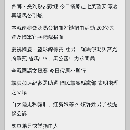
各鄉・受到熱烈歡迎 今日搭船赴七美望安傳遞
再返馬公引燃
本縣兩獅會及馬公捐血站辦捐血活動 200位民
衆及國軍官兵踴躍捐血
慶祝國慶・籃球錦標賽 社男：羅馬假期與莒光
將爭冠 省馬中A、馬公國中力求問鼎
全縣國語文競賽 今日假馬小舉行
黨員如違紀參選助選 國民黨澎縣黨部 表明處理
之立場
自大陸走私豬肚、紅新娘等 外垵許姓男子被提
起公訴
國軍弟兄快樂捐血人