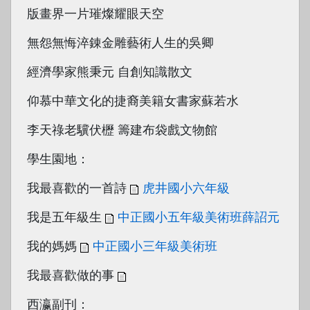
版畫界一片璀燦耀眼天空
無怨無悔淬錬金雕藝術人生的吳卿
經濟學家熊秉元 自創知識散文
仰慕中華文化的捷裔美籍女書家蘇若水
李天祿老驥伏櫪 籌建布袋戲文物館
學生園地：
我最喜歡的一首詩
虎井國小六年級
我是五年級生
中正國小五年級美術班薛詔元
我的媽媽
中正國小三年級美術班
我最喜歡做的事
西瀛副刊：