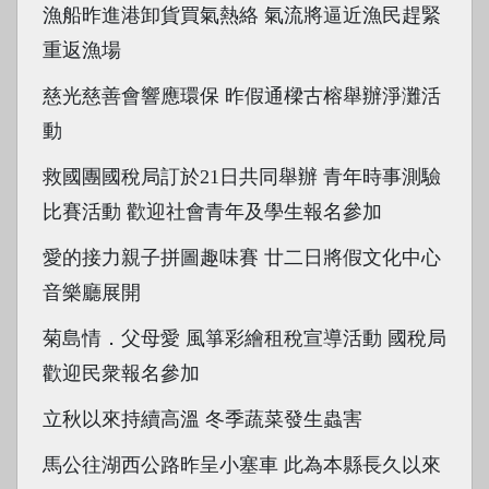
漁船昨進港卸貨買氣熱絡 氣流將逼近漁民趕緊
重返漁場
慈光慈善會響應環保 昨假通樑古榕舉辦淨灘活
動
救國團國稅局訂於21日共同舉辦 青年時事測驗
比賽活動 歡迎社會青年及學生報名參加
愛的接力親子拼圖趣味賽 廿二日將假文化中心
音樂廳展開
菊島情．父母愛 風箏彩繪租稅宣導活動 國稅局
歡迎民衆報名參加
立秋以來持續高溫 冬季蔬菜發生蟲害
馬公往湖西公路昨呈小塞車 此為本縣長久以來