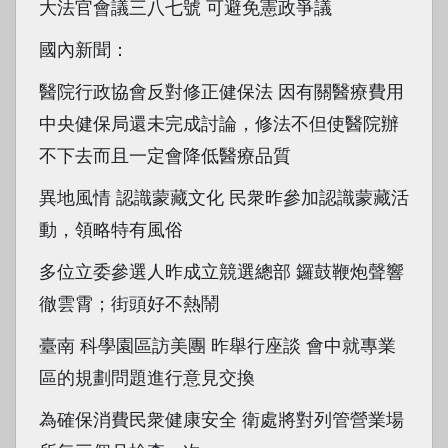
大法官會議三八七號 可避免憲政爭議
國內新聞：
醫院行政協會反對修正健保法 因有關醫療費用
中央健保局還未完成討論，修法不但使醫院辦
不下去而且一定會降低醫療品質
異地風情 認識蒙藏文化 民衆昨參加認識蒙藏活
動，領略特有風俗
多位立委參選人昨成立競選總部 鑼鼓鞭炮聲響
徹雲霄；街頭好不熱鬧
臺南 科學園區訪美團 昨舉行座談 會中就專業
區的規劃問題進行意見交換
為確保消費民衆健康安全 衛處將對列管營業場