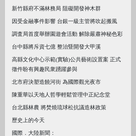
新竹縣府不滿林務局 阻礙開發神木群
因受金融事件影響 台銀一級主管將吹起搬風
調査局首度舉辦園遊會活動 解除嚴肅神秘色彩
台中縣將斥資七億 整治曁開發大甲溪
高縣文化中心示範(實驗)公共藝術設置案 正式
徵件盼有興趣民衆踴躍參與
北市府決塑造饒河街 為國際觀光夜市
陳重華以天地人哲學輕鬆管理中正紀念堂
台北縣林農 將焚燒琉球松抗議造林政策
歷史上的今天
國際．大陸新聞：