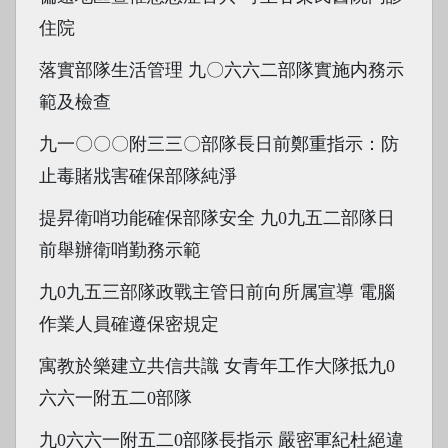
住院
落實部隊生活管理 九〇六六二部隊實施内務示
範及檢查
九一〇〇〇附三三〇部隊長日前鄭重指示：防
止毒賭戕害確保部隊純淨
提昇衛哨功能確保部隊安全 九0九五二部隊日
前舉辦衛哨勤務示範
九0九五三部隊政戰主管日前向所属宣導 電腦
作業人員確遵保密規定
寓教於樂建立共信共識 女青年工作大隊抵九0
六六一附五二0部隊
九0六六一附五二0部隊長指示 嚴密軍紀杜絕違