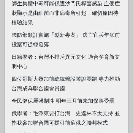
師生集體中毒可能係遭沙門氏桿菌感染 血便症
狀顯示是由細菌而非病毒所引起，確切原因待
檢驗結果
國防部頒訂實施「勵新專案」 逃亡官兵年底前
投案可從輕發落
日籍學者：台灣不排斥異元文化 適合孕育新文
明中心
四位哥斯大黎加前總統籌設遊說團體 專力推動
台灣成為聯合國會員國
全民健保屬强制性 明年三月前未加保將受罰
俄學者：毛澤東要打台灣，史達林不太支持 並
指我參加聯合國可援引前蘇俄之聯邦模式