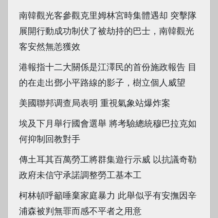
南韓觀光客參觀克里姆林宮時集體遇却 突擊隊
展開行動成功制伏了被劫持的巴士，南韓觀光
客安然無恙獲效
港報指十二大關係是江澤民的首份施政報告 目
的在走出鄧小平路線的影子，樹立個人威望
美國聯邦调查局表明 重視氣象站爆炸案
埃及下月舉行國會選舉 將考驗總統穆巴拉克如
何抑制回教對手
傳土耳其百萬勞工將群集遊行示威 以抗議奇勒
政府未信守承諾調整勞工基本工
柯林頓呼籲唾棄家庭暴力 此舉似乎有安撫因辛
浦森被判無罪而感不平者之用意