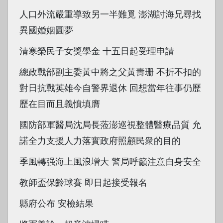
人口外流嚴重導致另一半難覓 澎湖討海兄尋找
異國婚姻圓夢
清寒榮民子女獎學金 十五日起受理申請
總政戰部副主委黃中將之父黃壽珊 不折不扣的
對日抗戰英雄今自警界退休 回想當年往事仍歷
歷在目而且義憤填膺
國防部軍醫局沈局長蒞澎巡視整體醫療品質 允
諾全力支援人力落實政府照顧民衆的目的
季風轉强海上風浪增大 警局呼籲注意自身安全
教師盃保齡球賽 即日起接受報名
縣府公布 安檢結果