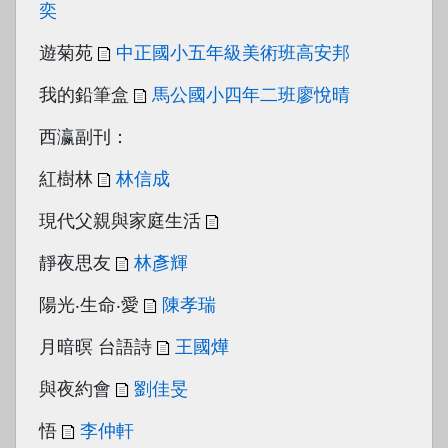
奕
遊菊苑
中正國小五年級美術班高安邦
我的鉛筆盒
馬公國小四年二班廖悅晴
西瀛副刊：
紅樹林
林信成
現代父親與家庭生活
靜夜思友
林彥輝
陽光‧生命‧愛
陳孝瑞
月暗暝 台語詩
王國燁
與夜約會
劉佳旻
悟
李仲軒