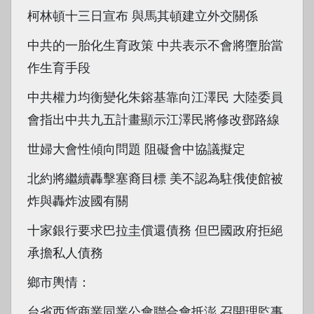
柯林頓十三日宣布 與馬其頓建立外交關係
中共的一胎化生育政策 中共表示不會將墮胎當
作生育手段
中共權力均衡變化朱鎔基靠向江澤民 大陸委員
會指出中共九五計畫顯示江澤民將修改鄧路線
世婦大會性傾向問題 阻礙會中協議擬定
北約將繼續轟擊塞裔目標 美不認為駐俄使館被
炸與轟炸波國有關
十家銀行要求巴拉圭償還債務 但巴國政府拒絕
承擔私人債務
鄉市輿情：
台省西貨商業同業公會聯合會抵澎 召開理監事