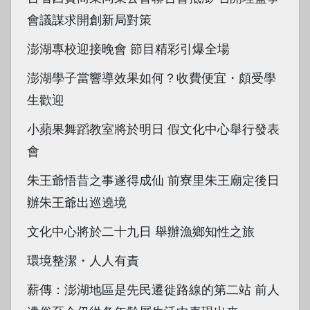
會議謀求開創新局對策
澎湖專校迎接晚會 節目精彩引爆全場
澎湖學子當響導效果如何？收費便宜・頗受學
生歡迎
小蘋果舞蹈教室將於明日 假文化中心舉行發表
會
朱王爺悟昔之事遂得成仙 前寮里朱王廟定後日
辦朱王爺出巡遶境
文化中心將於二十九日 舉辦漁鄉知性之旅
環境整潔・人人有責
薪傳：澎湖地區是先民遷徙路線的第二站 前人