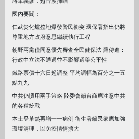
將軍義診．超音波掃瞄
國內要聞：
仁武焚化爐整地爆發警民衝突 環保署指出仍將
尊重地方政府意思繼續執行工程
朝野兩黨僅同意優先審查全民健保法 羅傳進：
行政中立法不通過並不影響選舉公平性
鐵路票價十六日起調整 平均調幅為百分之十五
點九九
中共仍慣用兩手策略 陸委會籲台商應注意中共
的各種統戰
本土登革熱再增十一病例 衛生署籲民衆應加強
環境清理，以免疫情情擴大