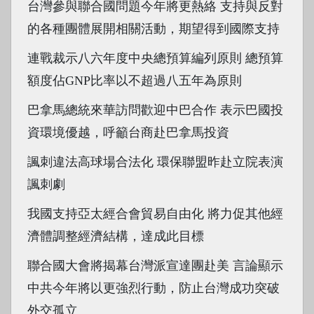
台灣參與聯合國問題今年將更熱絡 支持與反對
的各種團體展開相關活動，期望得到國際支持
連戰裁示八六年度中央總預算編列原則 總預算
額度佔GNP比率以不超過八五年為原則
巴拿馬總統來華訪問歡迎中巴合作 表示巴國投
資環境優越，呼籲台商赴巴拿馬投資
諷刺違法高球場合法化 環保聯盟昨赴立院表演
諷刺劇
我國支持亞太經合會貿易自由化 將力促其他經
濟體調整經濟結構，達成此目標
聯合國大會將揭幕台灣派宣達團赴美 言論顯示
中共今年將以更強烈行動，防止台灣成功突破
外交孤立