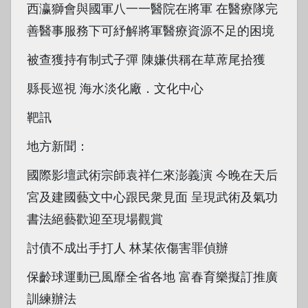
西瀛獅會與國軍八一一醫院在將軍 在醫療隊完
善醫事服務下可紓解將軍醫療資源不足的困境
被查獲持有制式子彈 陳嫌供稱在草蓆尾拾獲
縣長巡視 海水淡化廠．文化中心
靶訊
地方新聞：
國際影壇武術宗師袁祥仁來澎義演 今晚在天后
宮及建國藝文中心跟民衆見面 呈現武術及氣功
書法絕藝歡迎至現場觀賞
討債不成出手打人 林某依傷害罪偵辦
保齡球運動已風靡全省各地 富春育樂擬訂推廣
訓練辦法