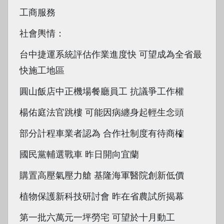
工商服務
社會輿情：
台中捷運系統評估作業進度快 可望成為全省最
快施工地區
圓山飯店中正機場餐廳員工 抗議爭工作權
楊佑庭法官跳樓 可能因病纏身起輕生念頭
部分計程車業者認為 合作社制度有待商榷
國民黨輔選戰車 昨日開向宜蘭
購置高壓氣壓力艙 基隆海軍醫院創新低價
植物保護新科技研討會 昨在省農試所揭幕
第一批六萬元一坪勞宅 可望於十月動工