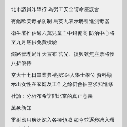
北市議員昨舉行 為勞工安全請命座談會
有鑑歐美毒品防制 馬英九表示將引進測毒器
衛生署推估逾六萬兒童血中鉛偏高 防治中心將
至九月底供免費檢驗
鐵路管理局昨天宣布 莒光、復興號無座票將獲
八折優待
空大十七日畢業典禮授564人學士學位 資料顯
示出女性在家庭及工作之餘仍會抽空求知進修
社論：分析布希訪問北京的真正意義
萬象新知：
雷射應用廣泛深入各種領域 如今並逐步跨入環