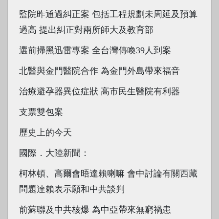
監院昨通過糾正案 包括工程規劃未周延及預算
過高 提出糾正對兩所師大及教育部
選前掃黑迅雷專案 全台灣傳喚39人到案
北醫與金門醫院合作 為金門外島帶來福音
治療避孕器異位症狀 高市民生醫院有利器
支票雙包案
歷史上的今天
國際．大陸新聞：
柯林頓、高爾會晤達賴喇嘛 會中討論有關西藏
問題達賴表示願和中共談判
前蘇聯及中共核爆 為中亞帶來無窮禍患