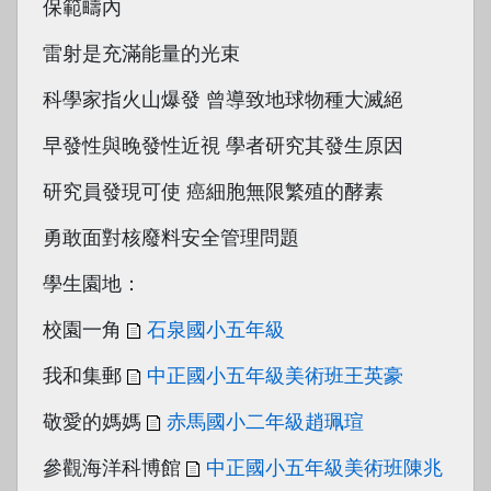
保範疇內
雷射是充滿能量的光束
科學家指火山爆發 曾導致地球物種大滅絕
早發性與晚發性近視 學者研究其發生原因
研究員發現可使 癌細胞無限繁殖的酵素
勇敢面對核廢料安全管理問題
學生園地：
校園一角
石泉國小五年級
我和集郵
中正國小五年級美術班王英豪
敬愛的媽媽
赤馬國小二年級趙珮瑄
參觀海洋科博館
中正國小五年級美術班陳兆