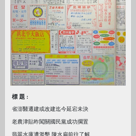
標題
省澎醫遷建或改建迄今延宕未決
老農津貼昨闖關國民黨成功擱置
翡翠水庫遭濫墾 陳水扁前往了解