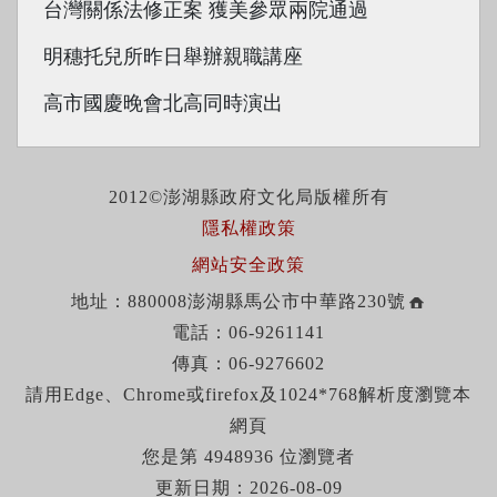
台灣關係法修正案 獲美參眾兩院通過
明穗托兒所昨日舉辦親職講座
高市國慶晚會北高同時演出
2012©澎湖縣政府文化局版權所有
隱私權政策
網站安全政策
地址：880008澎湖縣馬公市中華路230號
電話：06-9261141
傳真：06-9276602
請用Edge、Chrome或firefox及1024*768解析度瀏覽本
網頁
您是第 4948936 位瀏覽者
更新日期：2026-08-09