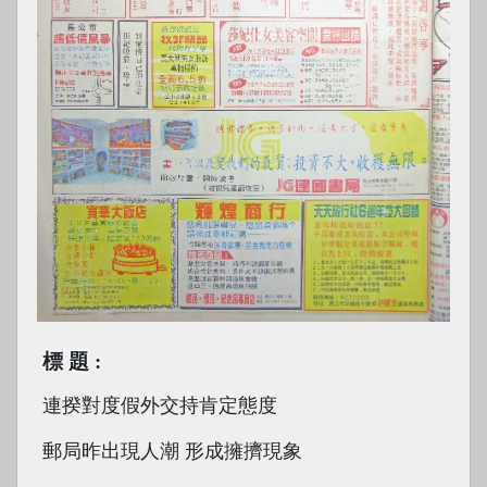
標題
連揆對度假外交持肯定態度
郵局昨出現人潮 形成擁擠現象