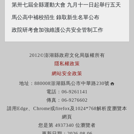
第卅七屆全縣運動大會 九月十一日起舉行五天
馬公高中補校招生 錄取新生名單公布
政院研考會加強維護公共安全管制工作
2012©澎湖縣政府文化局版權所有
隱私權政策
網站安全政策
地址：880008澎湖縣馬公市中華路230號
電話：06-9261141
傳真：06-9276602
請用Edge、Chrome或firefox及1024*768解析度瀏覽本
網頁
您是第 4937340 位瀏覽者
更新日期：2026-08-06