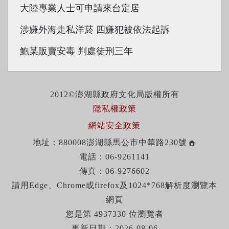
大陸專業人士可申請來台定居
涉嫌外海走私洋菸 四嫌犯被依法起訴
鮑某販賣安毒 判處徒刑三年
2012©澎湖縣政府文化局版權所有
隱私權政策
網站安全政策
地址：880008澎湖縣馬公市中華路230號
電話：06-9261141
傳真：06-9276602
請用Edge、Chrome或firefox及1024*768解析度瀏覽本
網頁
您是第 4937330 位瀏覽者
更新日期：2026-08-06