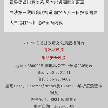
員警柔道比賽落幕 局本部獲團體組冠軍
白沙第三選區鄉代補選 將於五月一日投票開票
大軍進駐平壤 北韓全面備戰
2012©澎湖縣政府文化局版權所有
隱私權政策
網站安全政策
地址：880008澎湖縣馬公市中華路230號
電話：06-9261141
傳真：06-9276602
請用Edge、Chrome或firefox及1024*768解析度瀏覽本
網頁
您是第 4948921 位瀏覽者
更新日期：2026-08-09