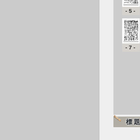
-5-
-7-
標