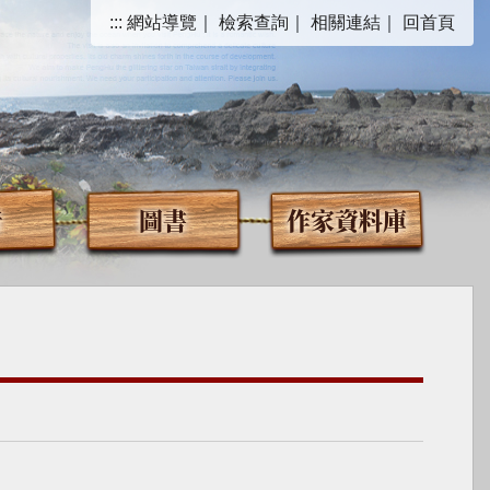
:::
網站導覽
｜
檢索查詢
｜
相關連結
｜
回首頁
音
圖書
作家資料庫