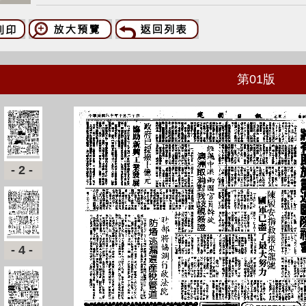
第
01
版
-2-
-4-