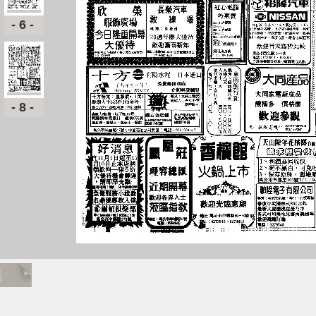
-6-
-8-
題