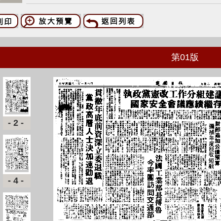
第
01
版
-2-
-4-