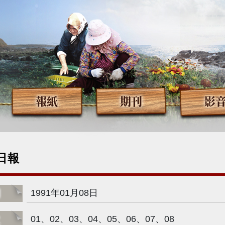
報紙
期刊
影
日報
期
1991年01月08日
次
01、02、03、04、05、06、07、08