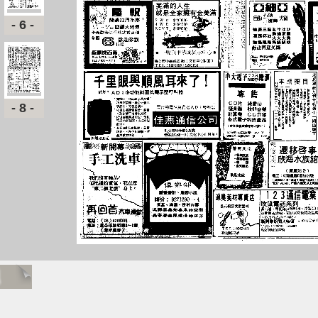
-6-
-8-
題