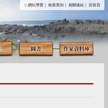
:::
網站導覽
｜
檢索查詢
｜
相關連結
｜
回首頁
音
圖書
作家資料庫