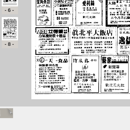
-6-
-8-
題