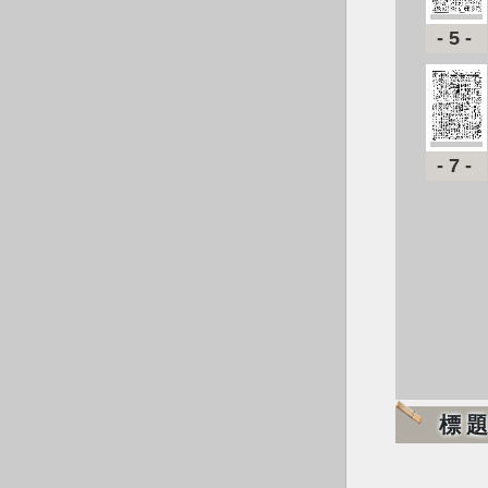
-5-
-7-
標