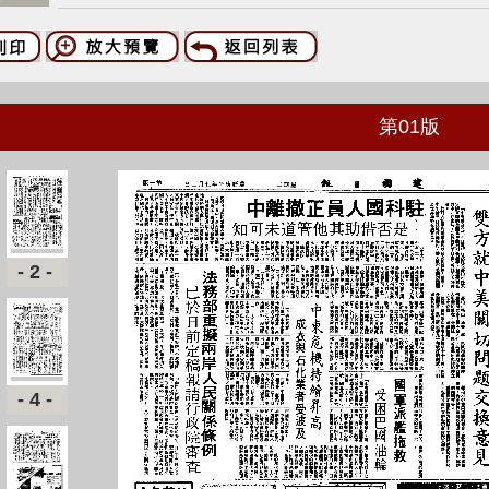
第
01
版
-2-
-4-