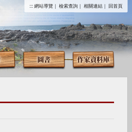
:::
網站導覽
｜
檢索查詢
｜
相關連結
｜
回首頁
音
圖書
作家資料庫