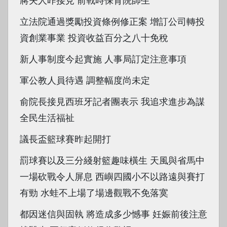
蔣夫人昨接見 前戰時保育院師生
立法院通過獎勵投資條例修正案 增訂公司轉投
資創業事業 投資收益百分之八十免稅
新人事制度今起實施 人事局訂定注意事項
軍公教人員待遇 調整幅度尚未定
俞院長接見西班牙記者團表示 我追求進步為謀
全民生活福祉
議長盃籃球賽昨起開打
罰球賽以及三分綫射籃趣味橫生 天風與省馬中
一場砍戰令人屏息 西嶼四國小不以路遠與賽打
有勁 水蛙不上場了場邊觀戰不免落寞
都因迷信與固執 將造成多少憾事 妊娠前後注意