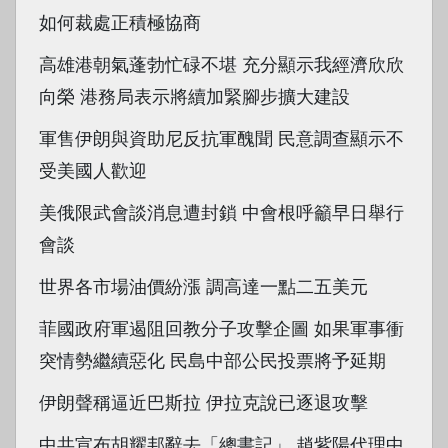
如何裁處正積極協商
高雄港朝氣蓬勃忙碌不堪 充分顯示我經濟欣欣
向榮 港務局表示將續加緊腳步擴大建設
軍售伊朗與資助尼反抗軍醜聞 民意調查顯示不
受美國人歡迎
美俄限武會談消息遭封鎖 中會根呼籲早日舉行
會談
世界各市場油價紛漲 調高達一點二五美元
菲國政府軍遏阻回教分子攻擊企圖 如果軍事衝
突情勢繼續惡化 民島中部公民投票將予延期
伊朗聲稱逼近巴斯拉 伊拉克說已逐退攻擊
中共宣布胡耀邦辭去「總書記」 趙紫陽代理中