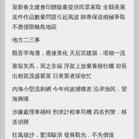
迎新春文建會印贈版畫提供民眾索取 全縣美展
送件作品數量問題引起風波 師專保送積極爭取
不應僅限離島地區
地方二三事
觀音亭海灘．應速美化 天后宮建築．堪稱一流
塞翁失馬．焉之非福 浮架上放棄養殖牡蠣 却長
出相當茂盛紫菜 日來業者採收忙
內海小型流刺網 今年何故捕獲差 沿岸漁民．望
海興嘆
涉嫌處理車禍時 刑求計程車司機 四名刑警．移
送偵辦
狂風揚沙．驚濤駭浪 發展觀光．不失價值