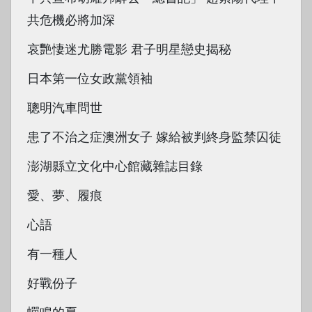
共危機必將加深
哀艷悽迷尤勝電影 君子明星戀史揭秘
日本第一位女政黨領袖
聰明汽車問世
患了不治之症澳洲女子 嫁給被判終身監禁囚徒
澎湖縣立文化中心館藏雜誌目錄
愛、夢、履痕
心語
有一種人
好戰份子