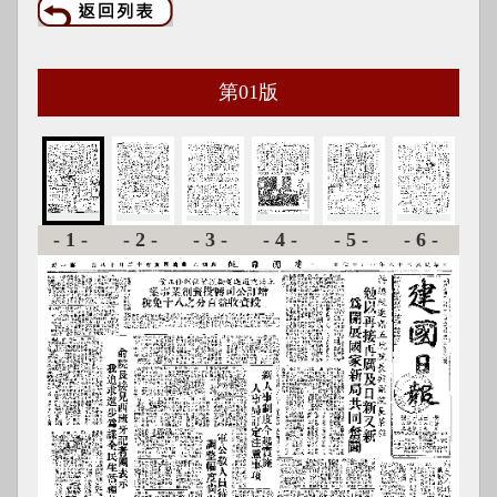
第
01
版
-1-
-2-
-3-
-4-
-5-
-6-