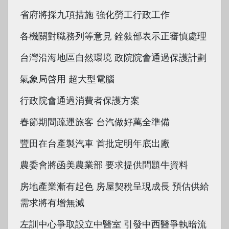
省府將採九項措施 強化勞工行政工作
各機關對職務列等意見 銓敍部表示正審慎處理
台灣沿海地區自然環境 政院院會通過保護計劃
氣象局啓用 超大型電腦
行政院會通過消費者保護方案
春節期間疏運旅客 台汽做好萬全準備
豐田在台產製汽車 首批定明年底出廠
農委會將函美農業部 要求提供問題牛資料
房地產業漸有起色 房屋契稅呈現成長 預估供給
需求將有增無減
左訓中心爭取設立中醫室 引發中西醫爭執暗流