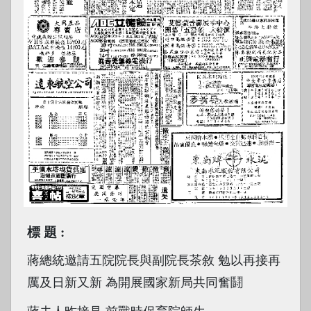
標題
蔣總統邀請五院院長與副院長茶敘 勉以再接再
厲及日新又新 為開展國家新局共同奮鬪