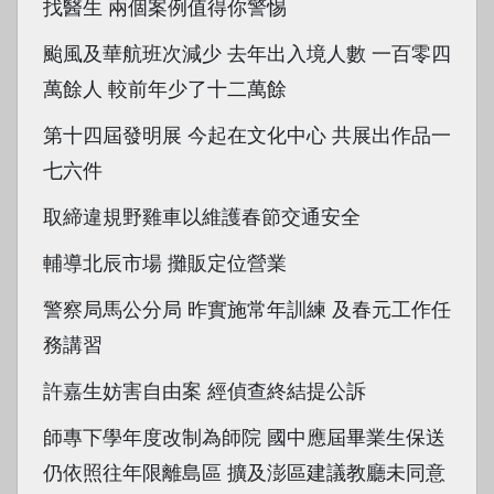
找醫生 兩個案例值得你警惕
颱風及華航班次減少 去年出入境人數 一百零四
萬餘人 較前年少了十二萬餘
第十四屆發明展 今起在文化中心 共展出作品一
七六件
取締違規野雞車以維護春節交通安全
輔導北辰市場 攤販定位營業
警察局馬公分局 昨實施常年訓練 及春元工作任
務講習
許嘉生妨害自由案 經偵查終結提公訴
師專下學年度改制為師院 國中應屆畢業生保送
仍依照往年限離島區 擴及澎區建議教廳未同意