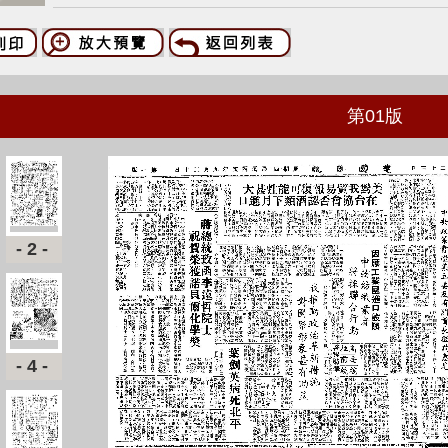
第
01
版
-2-
-4-