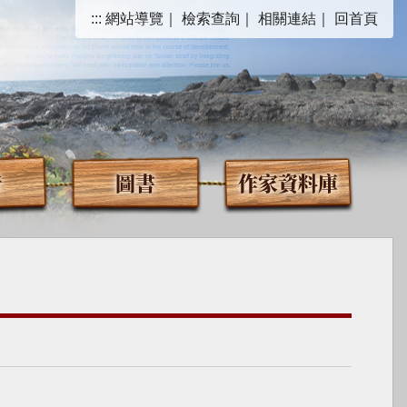
:::
網站導覽
｜
檢索查詢
｜
相關連結
｜
回首頁
音
圖書
作家資料庫