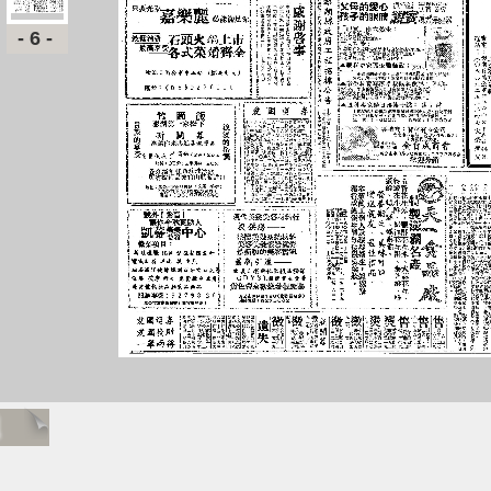
-6-
題