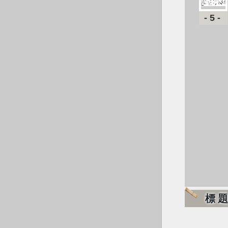
-5-
標