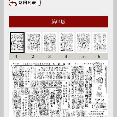
第
01
版
-1-
-2-
-3-
-4-
-5-
-6-