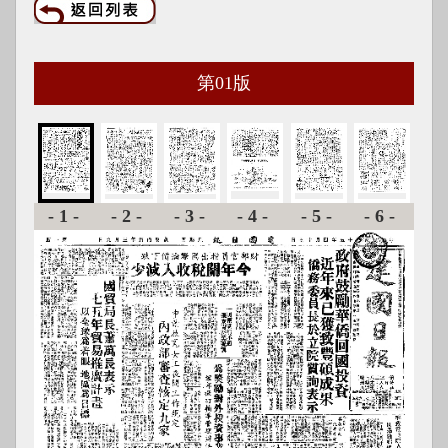
第
01
版
-1-
-2-
-3-
-4-
-5-
-6-