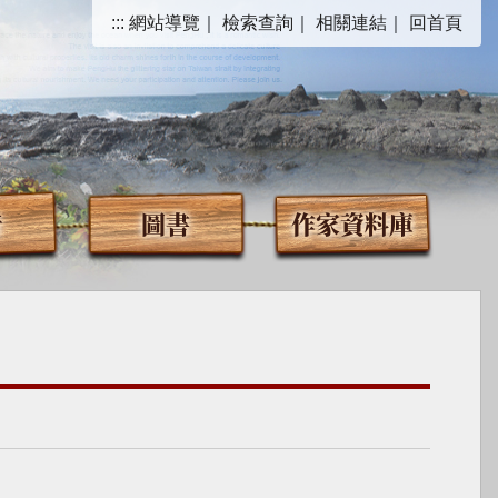
:::
網站導覽
｜
檢索查詢
｜
相關連結
｜
回首頁
音
圖書
作家資料庫