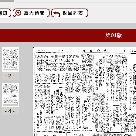
第
01
版
-2-
-4-