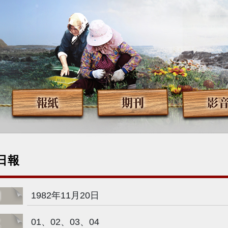
報紙
期刊
影
日報
期
1982年11月20日
次
01、02、03、04