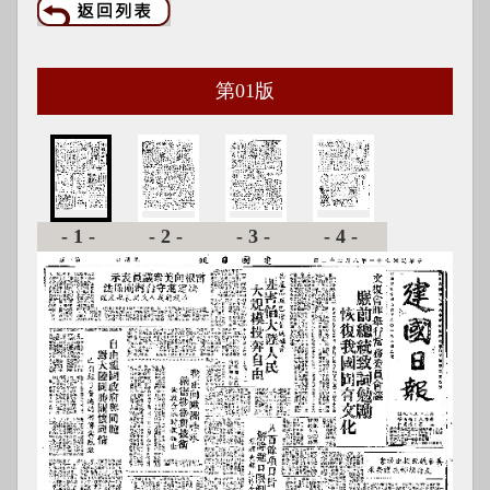
第
01
版
-1-
-2-
-3-
-4-