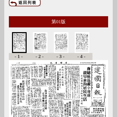
第
01
版
-1-
-2-
-3-
-4-