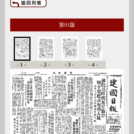
第
01
版
-1-
-2-
-3-
-4-