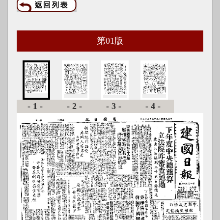
第
01
版
-1-
-2-
-3-
-4-