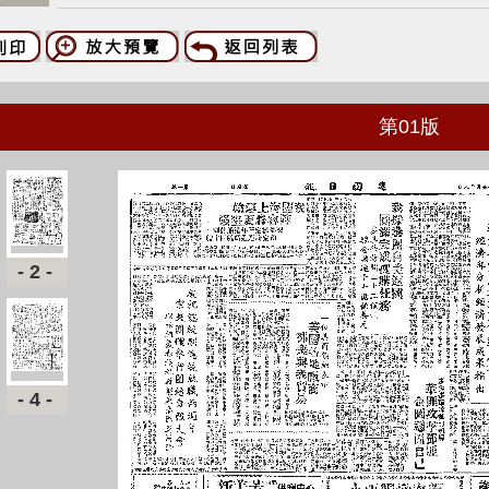
第
01
版
-2-
-4-