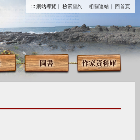
:::
網站導覽
｜
檢索查詢
｜
相關連結
｜
回首頁
音
圖書
作家資料庫