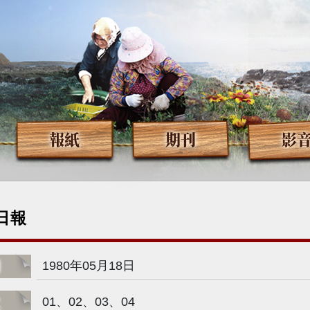
報紙
期刊
影
日報
期
1980年05月18日
次
01、02、03、04