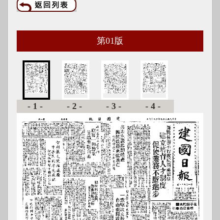
第
01
版
-1-
-2-
-3-
-4-